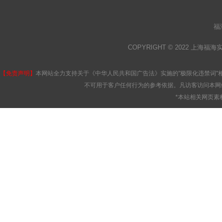
福
COPYRIGHT © 2022 上海福海
【免责声明】
本网站全力支持关于《中华人民共和国广告法》实施的"极限化违禁词"
不可用于客户任何行为的参考依据。凡访客访问本网
*本站相关网页素